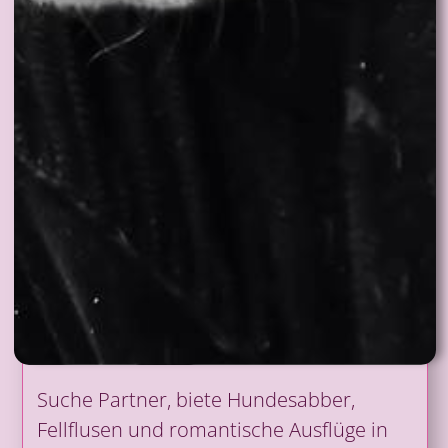
Suche Partner, biete Hundesabber,
Fellflusen und romantische Ausflüge in